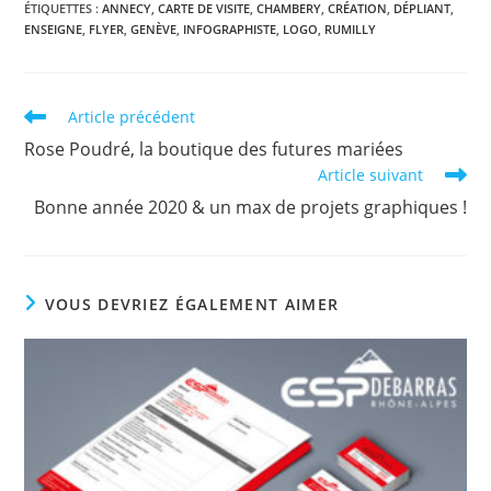
ÉTIQUETTES :
ANNECY
,
CARTE DE VISITE
,
CHAMBERY
,
CRÉATION
,
DÉPLIANT
,
ENSEIGNE
,
FLYER
,
GENÈVE
,
INFOGRAPHISTE
,
LOGO
,
RUMILLY
Read
Article précédent
more
Rose Poudré, la boutique des futures mariées
articles
Article suivant
Bonne année 2020 & un max de projets graphiques !
VOUS DEVRIEZ ÉGALEMENT AIMER