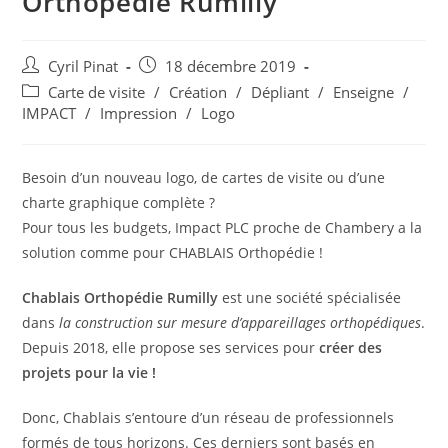
Orthopédie Rumilly
Auteur/autrice
Publication
Cyril Pinat
18 décembre 2019
de
publiée :
Post
Carte de visite
/
Création
/
Dépliant
/
Enseigne
/
la
category:
IMPACT
/
Impression
/
Logo
publication :
Besoin d’un nouveau logo, de cartes de visite ou d’une
charte graphique complète ?
Pour tous les budgets, Impact PLC proche de Chambery a la
solution comme pour CHABLAIS Orthopédie !
Chablais Orthopédie Rumilly
est une société spécialisée
dans
la construction sur mesure d’appareillages orthopédiques
.
Depuis 2018, elle propose ses services pour
créer des
projets pour la vie !
Donc, Chablais s’entoure d’un réseau de professionnels
formés de tous horizons. Ces derniers sont basés en