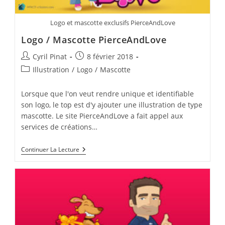
Logo et mascotte exclusifs PierceAndLove
Logo / Mascotte PierceAndLove
Auteur/autrice
Publication
Cyril Pinat
8 février 2018
de
publiée :
Post
Illustration
/
Logo
/
Mascotte
la
category:
publication :
Lorsque que l'on veut rendre unique et identifiable
son logo, le top est d'y ajouter une illustration de type
mascotte. Le site PierceAndLove a fait appel aux
services de créations…
Logo
Continuer La Lecture
/
Mascotte
PierceAndLove