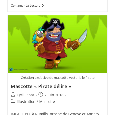
Mascottes
Continuer La Lecture
Famille
De
Super-
Héros
Création exclusive de mascotte vectorielle Pirate
Mascotte « Pirate délire »
Auteur/autrice
Publication
Cyril Pinat
7 juin 2018
de
publiée :
Post
Illustration
/
Mascotte
la
category:
publication :
IMPACT PLC à Rumilly, proche de Genève et Annecy,