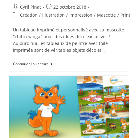
Auteur/autrice
Publication
Cyril Pinat
22 octobre 2018
de
publiée :
Post
Création
/
Illustration
/
Impression
/
Mascotte
/
Print
la
category:
publication :
Un tableau imprimé et personnalisé avec sa mascotte
"chibi manga" pour des idées déco exclusives !
Aujourd'hui, les tableaux de peintre avec toile
imprimée sont de véritables objets déco et…
Tableau
Continuer La Lecture
Mascotte
« Chibi
Manga »