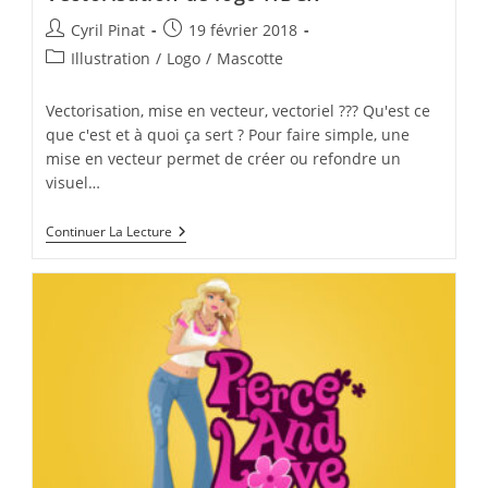
Auteur/autrice
Publication
Cyril Pinat
19 février 2018
de
publiée :
Post
Illustration
/
Logo
/
Mascotte
la
category:
publication :
Vectorisation, mise en vecteur, vectoriel ??? Qu'est ce
que c'est et à quoi ça sert ? Pour faire simple, une
mise en vecteur permet de créer ou refondre un
visuel…
Vectorisation
Continuer La Lecture
De
Logo
HBCR