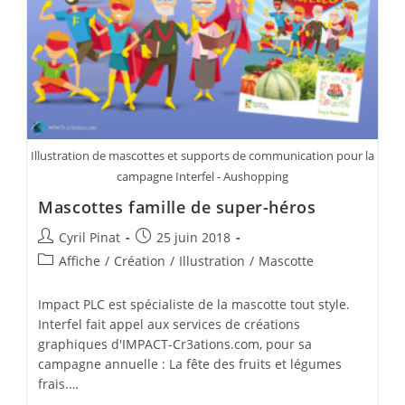
Illustration de mascottes et supports de communication pour la
campagne Interfel - Aushopping
Mascottes famille de super-héros
Auteur/autrice
Publication
Cyril Pinat
25 juin 2018
de
publiée :
Post
Affiche
/
Création
/
Illustration
/
Mascotte
la
category:
publication :
Impact PLC est spécialiste de la mascotte tout style.
Interfel fait appel aux services de créations
graphiques d'IMPACT-Cr3ations.com, pour sa
campagne annuelle : La fête des fruits et légumes
frais.…