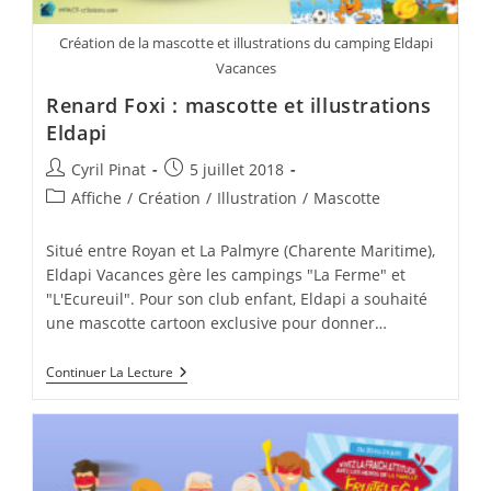
Création de la mascotte et illustrations du camping Eldapi
Vacances
Renard Foxi : mascotte et illustrations
Eldapi
Auteur/autrice
Publication
Cyril Pinat
5 juillet 2018
de
publiée :
Post
Affiche
/
Création
/
Illustration
/
Mascotte
la
category:
publication :
Situé entre Royan et La Palmyre (Charente Maritime),
Eldapi Vacances gère les campings "La Ferme" et
"L'Ecureuil". Pour son club enfant, Eldapi a souhaité
une mascotte cartoon exclusive pour donner…
Renard
Continuer La Lecture
Foxi
:
Mascotte
Et
Illustrations
Eldapi