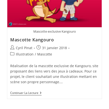
Mascotte exclusive Kangouro
Mascotte Kangouro
Auteur/autrice
Publication
Cyril Pinat
31 janvier 2018
de
publiée :
Post
Illustration
/
Mascotte
la
category:
publication :
Réalisation de la mascotte exclusive de Kangouro, site
proposant des liens vers des jeux à cadeaux. Pour ce
projet, le client souhaitait une illustration mettant en
scène son propre personnage.…
Mascotte
Continuer La Lecture
Kangouro