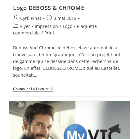
Logo DEBOSS & CHROME
Auteur/autrice
Publication
Cyril Pinat
3 mai 2019
de
publiée :
Post
Flyer
/
Impression
/
Logo
/
Plaquette
la
category:
commerciale
/
Print
publication :
Deboss And Chrome, le débosselage automobile a
trouvé son identité graphique...C'est un projet haut
de gamme qui se dessine dans cette recherche de
logo. En effet, DEBOSS&CHROME, situé au Castellet,
souhaitait…
Logo
Continuer La Lecture
DEBOSS
&
CHROME