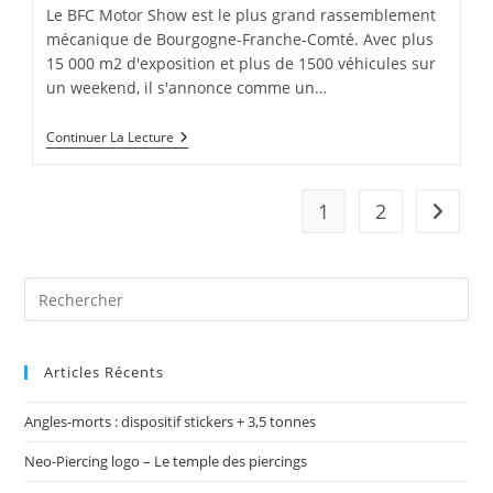
publication :
Le BFC Motor Show est le plus grand rassemblement
mécanique de Bourgogne-Franche-Comté. Avec plus
15 000 m2 d'exposition et plus de 1500 véhicules sur
un weekend, il s'annonce comme un…
BFC
Continuer La Lecture
Motor
Show
:
Logo,
1
2
Aller à 
Affiche,
Flyer…
Articles Récents
Angles-morts : dispositif stickers + 3,5 tonnes
Neo-Piercing logo – Le temple des piercings