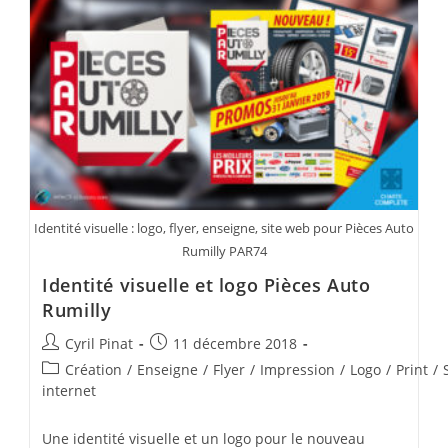
Logo
Et
Identité
Visuelle
Identité visuelle : logo, flyer, enseigne, site web pour Pièces Auto
Rumilly PAR74
Identité visuelle et logo Pièces Auto
Rumilly
Auteur/autrice
Publication
Cyril Pinat
11 décembre 2018
de
publiée :
Post
Création
/
Enseigne
/
Flyer
/
Impression
/
Logo
/
Print
/
la
category:
internet
publication :
Une identité visuelle et un logo pour le nouveau