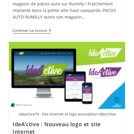
magasin de pièces auto sur Rumilly ! Fraîchement
implanté dans la petite ville haut savoyarde, PIECES
AUTO RUMILLY ouvre son magasin…
Identité
Continuer La Lecture
Visuelle
Et
Logo
Pièces
Auto
Rumilly
Ideactive74 - Site internet et logo association Idea'ctive
IdeA’ctive : Nouveau logo et site
Internet