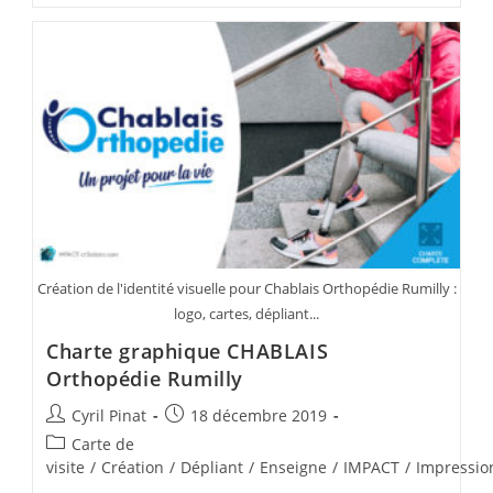
–
Logo
Et
Identité
Graphique
Création de l'identité visuelle pour Chablais Orthopédie Rumilly :
logo, cartes, dépliant...
Charte graphique CHABLAIS
Orthopédie Rumilly
Auteur/autrice
Publication
Cyril Pinat
18 décembre 2019
de
publiée :
Post
Carte de
la
category:
visite
/
Création
/
Dépliant
/
Enseigne
/
IMPACT
/
Impressio
publication :