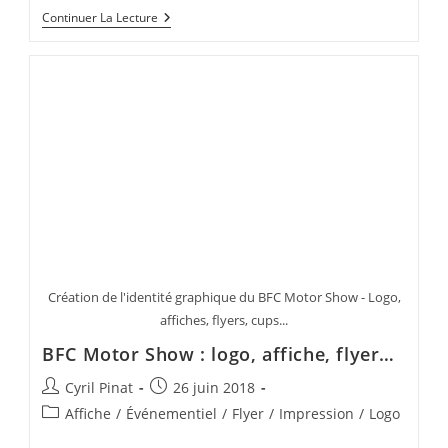
Vectorisation
Continuer La Lecture
De
Logos
« Taux
De
Change »
Création de l'identité graphique du BFC Motor Show - Logo,
affiches, flyers, cups...
BFC Motor Show : logo, affiche, flyer…
Auteur/autrice
Publication
Cyril Pinat
26 juin 2018
de
publiée :
Post
Affiche
/
Événementiel
/
Flyer
/
Impression
/
Logo
la
category: