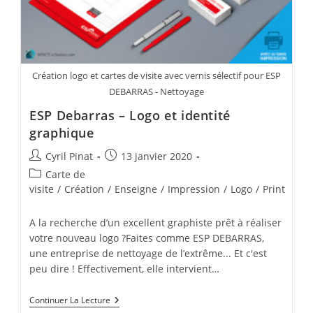
Création logo et cartes de visite avec vernis sélectif pour ESP
DEBARRAS - Nettoyage
ESP Debarras – Logo et identité
graphique
Auteur/autrice
Publication
Cyril Pinat
13 janvier 2020
de
publiée :
Post
Carte de
la
category:
visite
/
Création
/
Enseigne
/
Impression
/
Logo
/
Print
publication :
A la recherche d’un excellent graphiste prêt à réaliser
votre nouveau logo ?Faites comme ESP DEBARRAS,
une entreprise de nettoyage de l’extrême... Et c'est
peu dire ! Effectivement, elle intervient…
ESP
Continuer La Lecture
Debarras