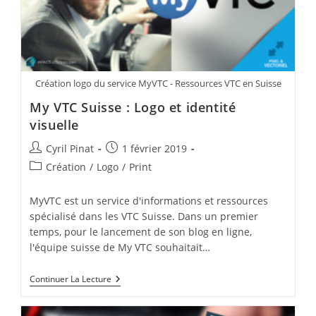
Création logo du service MyVTC - Ressources VTC en Suisse
My VTC Suisse : Logo et identité
visuelle
Auteur/autrice
Publication
Cyril Pinat
1 février 2019
de
publiée :
Post
Création
/
Logo
/
Print
la
category:
publication :
MyVTC est un service d'informations et ressources
spécialisé dans les VTC Suisse. Dans un premier
temps, pour le lancement de son blog en ligne,
l'équipe suisse de My VTC souhaitait…
My
Continuer La Lecture
VTC
Suisse
: