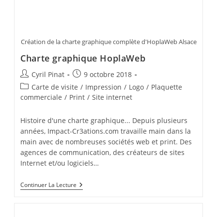
Création de la charte graphique complète d'HoplaWeb Alsace
Charte graphique HoplaWeb
Auteur/autrice
Publication
Cyril Pinat
9 octobre 2018
de
publiée :
Post
Carte de visite
/
Impression
/
Logo
/
Plaquette
la
category:
commerciale
/
Print
/
Site internet
publication :
Histoire d'une charte graphique... Depuis plusieurs
années, Impact-Cr3ations.com travaille main dans la
main avec de nombreuses sociétés web et print. Des
agences de communication, des créateurs de sites
Internet et/ou logiciels…
Charte
Continuer La Lecture
Graphique
HoplaWeb