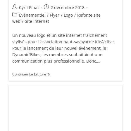
Auteur/autrice
Publication
Cyril Pinat
2 décembre 2018
de
publiée :
Post
Événementiel
/
Flyer
/
Logo
/
Refonte site
la
category:
web
/
Site internet
publication :
Un nouveau logo et un site internet fraîchement
stylisés pour l'association haut-savoyarde IdeA'ctive.
Pour le lancement de leur nouvel événement, le
Dynamic'Bikes, les membres souhaitaient une
communication plus professionnelle. Donc,…
IdeA’ctive
Continuer La Lecture
:
Nouveau
Logo
Et
Site
Internet