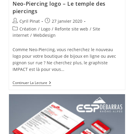
Neo-Piercing logo – Le temple des
piercings
Auteur/autrice
Publication
Cyril Pinat
27 janvier 2020
de
publiée :
Post
Création
/
Logo
/
Refonte site web
/
Site
la
category:
internet
/
Webdesign
publication :
Comme Neo-Piercing, vous recherchez le nouveau
logo pour votre boutique de bijoux en ligne ou avec
pignon sur rue ? Ne cherchez plus, le graphiste
IMPACT est là pour vous…
Neo-
Continuer La Lecture
Piercing
Logo
–
Le
Temple
Des
Piercings