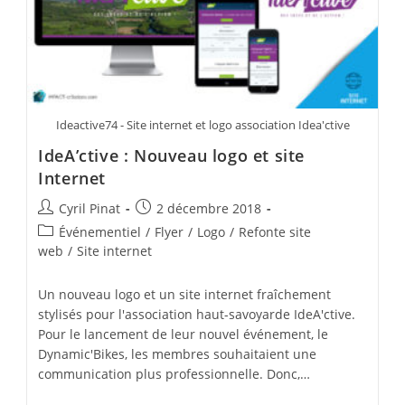
Ideactive74 - Site internet et logo association Idea'ctive
IdeA’ctive : Nouveau logo et site
Internet
Auteur/autrice
Publication
Cyril Pinat
2 décembre 2018
de
publiée :
Post
Événementiel
/
Flyer
/
Logo
/
Refonte site
la
category:
web
/
Site internet
publication :
Un nouveau logo et un site internet fraîchement
stylisés pour l'association haut-savoyarde IdeA'ctive.
Pour le lancement de leur nouvel événement, le
Dynamic'Bikes, les membres souhaitaient une
communication plus professionnelle. Donc,…