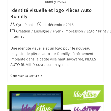
Rumilly PAR74
Identité visuelle et logo Pièces Auto
Rumilly
Auteur/autrice
Publication
Cyril Pinat
11 décembre 2018
de
publiée :
Post
Création
/
Enseigne
/
Flyer
/
Impression
/
Logo
/
Print
/
la
category:
internet
publication :
Une identité visuelle et un logo pour le nouveau
magasin de pièces auto sur Rumilly ! Fraîchement
implanté dans la petite ville haut savoyarde, PIECES
AUTO RUMILLY ouvre son magasin…
Identité
Continuer La Lecture
Visuelle
Et
Logo
Pièces
Auto
Rumilly