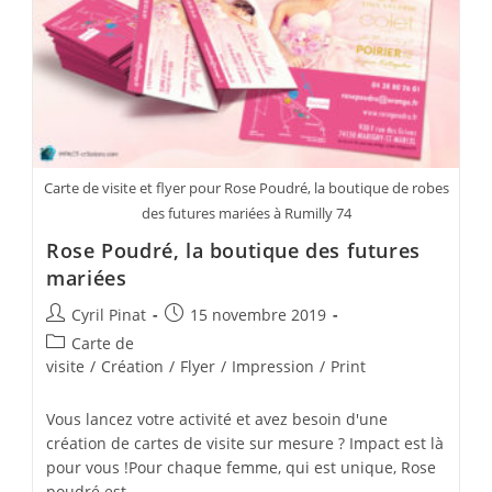
Carte de visite et flyer pour Rose Poudré, la boutique de robes
des futures mariées à Rumilly 74
Rose Poudré, la boutique des futures
mariées
Auteur/autrice
Publication
Cyril Pinat
15 novembre 2019
de
publiée :
Post
Carte de
la
category:
visite
/
Création
/
Flyer
/
Impression
/
Print
publication :
Vous lancez votre activité et avez besoin d'une
création de cartes de visite sur mesure ? Impact est là
pour vous !Pour chaque femme, qui est unique, Rose
poudré est…