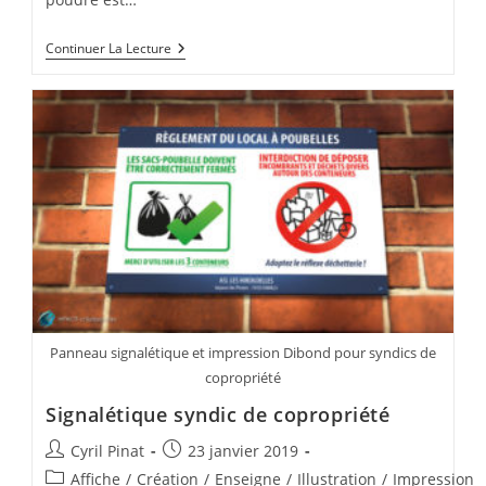
Rose
Continuer La Lecture
Poudré,
La
Boutique
Des
Futures
Mariées
Panneau signalétique et impression Dibond pour syndics de
copropriété
Signalétique syndic de copropriété
Auteur/autrice
Publication
Cyril Pinat
23 janvier 2019
de
publiée :
Post
Affiche
/
Création
/
Enseigne
/
Illustration
/
Impression