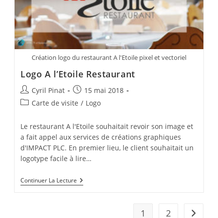
Création logo du restaurant A l'Etoile pixel et vectoriel
Logo A l’Etoile Restaurant
Auteur/autrice
Publication
Cyril Pinat
15 mai 2018
de
publiée :
Post
Carte de visite
/
Logo
la
category:
publication :
Le restaurant A l'Etoile souhaitait revoir son image et
a fait appel aux services de créations graphiques
d'IMPACT PLC. En premier lieu, le client souhaitait un
logotype facile à lire…
Logo
Continuer La Lecture
A
L’Etoile
Restaurant
1
2
Aller à 