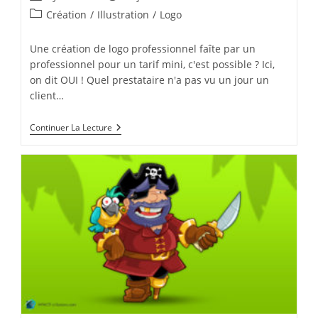
de
publiée :
Post
Création
/
Illustration
/
Logo
la
category:
publication :
Une création de logo professionnel faîte par un
professionnel pour un tarif mini, c'est possible ? Ici,
on dit OUI ! Quel prestataire n'a pas vu un jour un
client…
Logo
Continuer La Lecture
Deco
D’Intérieur