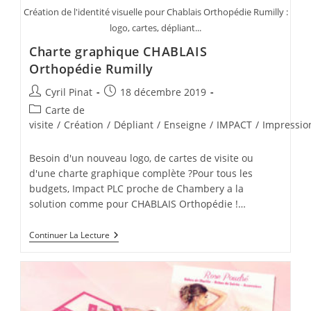
Création de l'identité visuelle pour Chablais Orthopédie Rumilly :
logo, cartes, dépliant...
Charte graphique CHABLAIS
Orthopédie Rumilly
Auteur/autrice
Publication
Cyril Pinat
18 décembre 2019
de
publiée :
Post
Carte de
la
category:
visite
/
Création
/
Dépliant
/
Enseigne
/
IMPACT
/
Impressio
publication :
Besoin d'un nouveau logo, de cartes de visite ou
d'une charte graphique complète ?Pour tous les
budgets, Impact PLC proche de Chambery a la
solution comme pour CHABLAIS Orthopédie !…
Charte
Continuer La Lecture
Graphique
CHABLAIS
Orthopédie
Rumilly