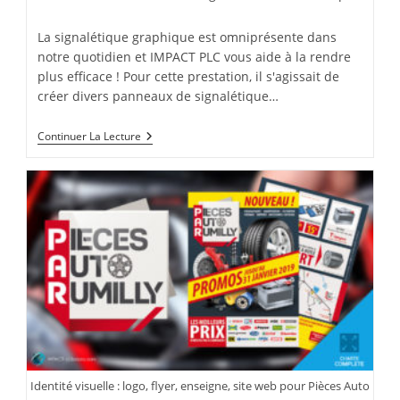
la
category:
publication :
La signalétique graphique est omniprésente dans
notre quotidien et IMPACT PLC vous aide à la rendre
plus efficace ! Pour cette prestation, il s'agissait de
créer divers panneaux de signalétique…
Signalétique
Continuer La Lecture
Syndic
De
Copropriété
Identité visuelle : logo, flyer, enseigne, site web pour Pièces Auto