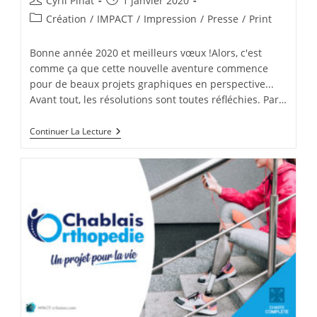
Cyril Pinat
1 janvier 2020
de
publiée :
Post
Création
/
IMPACT
/
Impression
/
Presse
/
Print
la
category:
publication :
Bonne année 2020 et meilleurs vœux !Alors, c'est
comme ça que cette nouvelle aventure commence
pour de beaux projets graphiques en perspective...
Avant tout, les résolutions sont toutes réfléchies. Par…
Bonne
Continuer La Lecture
Année
2020
&
Un
Max
De
Projets
Graphiques
!