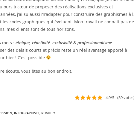
oujours à cœur de proposer des réalisations exclusives et
 années, j’ai su aussi m’adapter pour construire des graphismes à l
t les codes graphiques qui évoluent. Mon travail ne connait pas de
ans, mes clients sont de tous horizons.
s mots :
éthique, réactivité, exclusivité & professionnalisme
.
oser des délais courts et précis reste un réel avantage apporté à
ur hier ! C’est possible
tre écoute, vous êtes au bon endroit.
4.9/5 - (39 votes
RESSION
,
INFOGRAPHISTE
,
RUMILLY