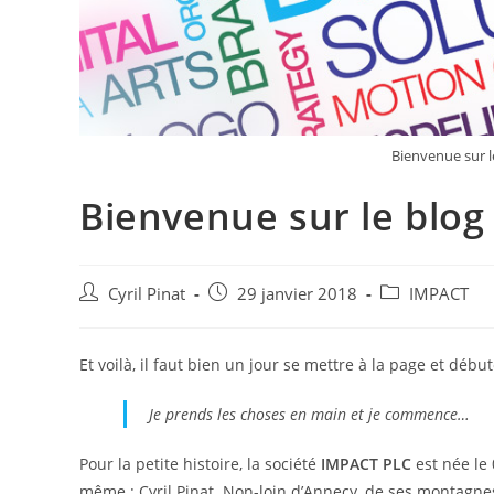
Bienvenue sur 
Bienvenue sur le blo
Auteur/autrice
Publication
Post
Cyril Pinat
29 janvier 2018
IMPACT
de
publiée :
category:
la
publication :
Et voilà, il faut bien un jour se mettre à la page et déb
Je prends les choses en main et je commence…
Pour la petite histoire, la société
IMPACT PLC
est née le 
même : Cyril Pinat. Non-loin d’Annecy, de ses montagnes e