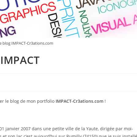
le blog IMPACT-Cr3ations.com
g IMPACT
uter le blog de mon portfolio
IMPACT-Cr3ations.com
!
01 janvier 2007 dans une petite ville de la Yaute, dirigée par moi-
t son lac c’est aujourd’hui sur Rumilly (74150) que je suis installé