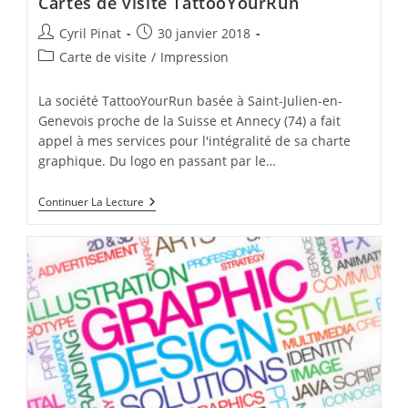
Cartes de visite TattooYourRun
Auteur/autrice
Publication
Cyril Pinat
30 janvier 2018
de
publiée :
Post
Carte de visite
/
Impression
la
category:
publication :
La société TattooYourRun basée à Saint-Julien-en-
Genevois proche de la Suisse et Annecy (74) a fait
appel à mes services pour l'intégralité de sa charte
graphique. Du logo en passant par le…
Cartes
Continuer La Lecture
De
Visite
TattooYourRun