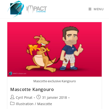
Skip
to
MENU
content
Mascotte exclusive Kangouro
Mascotte Kangouro
Auteur/autrice
Publication
Cyril Pinat
31 janvier 2018
de
publiée :
Post
Illustration
/
Mascotte
la
category: