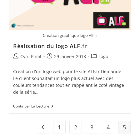
Création graphique logo Alf.fr
Réalisation du logo ALF.fr
Auteur/autrice
Publication
Post
Cyril Pinat
29 janvier 2018
Logo
de
publiée :
category:
la
Création d'un logo web pour le site ALF.fr Demande :
publication :
Le client souhaitait un logo plus actuel avec des
couleurs tendances tout en rappelant le coté vintage
de la série…
Réalisation
Continuer La Lecture
Du
Logo
ALF.fr
1
2
3
4
5
Go to the previous page