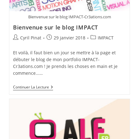
Bienvenue sur le blog IMPACT-Cr3ations.com
Bienvenue sur le blog IMPACT
Auteur/autrice
Publication
Post
Cyril Pinat
29 janvier 2018
IMPACT
de
publiée :
category:
la
Et voilà, il faut bien un jour se mettre à la page et
publication :
débuter le blog de mon portfolio IMPACT-
Cr3ations.com ! Je prends les choses en main et je
commence...…
Bienvenue
Continuer La Lecture
Sur
Le
Blog
IMPACT